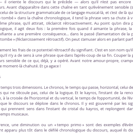
il oriente le discours qui le précède — alors qu’il n’est pas encore
s. Avant d’apparaître dans cette chaîne en tant qu’événement sensible (sign
elui de la structure grammaticale de ce langage musical-là, et c’est de là q
 « tombé » dans la chaîne chronologique, il tend la phrase vers sa chute à v
 phrase, qu’il attirait, s’éclaircit rétroactivement. Au point qu’on dira 
gique, il agit deux fois : la première fois quand il aimante la phrase, l
nifiante a une première conséquence… dans le passé (l’aimantation de la p
tombe » (l’éclaircissement rétroactif). On peut s’amuser alors en parlant pa
ent les frais de ce potentiel rétroactif du signifiant. C’est en son nom qu’il 
squ’il n’y a de sens à une phrase que dans l’après-coup de sa fin. Couper la 
rs sensible de ce qui, déjà, y a opéré. Avant notre amour-propre, crampo
 ce moment-là chahuté. Et ça agace !
s
emps trois dimensions. Le chronos, le temps qui passe, horizontal, celui de l
 qui ne s’écoule pas, celui de la logique. Et le kayros, l’instant de la re
 à la croisée de l’horizontal et du vertical, le temps de l’opportunité, de l
que le discours se déploie dans le chronos. Il y est gouverné par les sig
 qui prennent sens dans l’instant de cristal du kayros, et replongent d
 temps musicaux.
rrence, une diminution ou un « tempo primo » sont des exemples d’évè
iant apparu plus tôt dans le défilé chronologique du discours, auquel ils