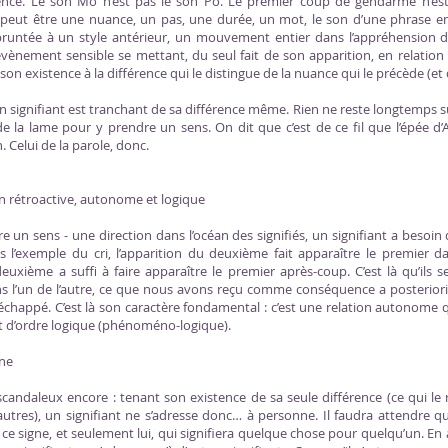
érence. Le son Mo n’est pas le son Po. Le premier coup de gendarme n’es
t peut être une nuance, un pas, une durée, un mot, le son d’une phrase ent
runtée à un style antérieur, un mouvement entier dans l’appréhension d
ènement sensible se mettant, du seul fait de son apparition, en relation a
son existence à la différence qui le distingue de la nuance qui le précède (et q
n signifiant est tranchant de sa différence même. Rien ne reste longtemps sur
de la lame pour y prendre un sens. On dit que c’est de ce fil que l’épée d’
 Celui de la parole, donc.
n rétroactive, autonome et logique
e un sens - une direction dans l’océan des signifiés, un signifiant a besoin 
ns l’exemple du cri, l’apparition du deuxième fait apparaître le premier 
deuxième a suffi à faire apparaître le premier après-coup. C’est là qu’ils 
 sens l’un de l’autre, ce que nous avons reçu comme conséquence a posterior
échappé. C’est là son caractère fondamental : c’est une relation autonome q
est d’ordre logique (phénoméno-logique).
ne
 scandaleux encore : tenant son existence de sa seule différence (ce qui 
autres), un signifiant ne s’adresse donc… à personne. Il faudra attendre q
t ce signe, et seulement lui, qui signifiera quelque chose pour quelqu’un. En 