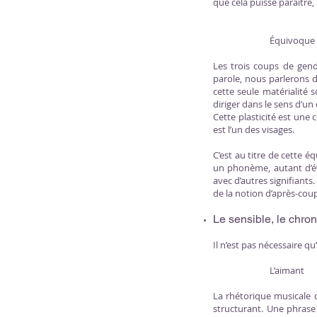
que cela puisse paraître, 
Équivoque 
Les trois coups de gen
parole, nous parlerons d
cette seule matérialité 
diriger dans le sens d’un
Cette plasticité est une
est l’un des visages.
C’est au titre de cette 
un phonème, autant d’év
avec d’autres signifiants
de la notion d’après-cou
Le sensible, le chron
Il n’est pas nécessaire q
L’aimant
La rhétorique musicale 
structurant. Une phrase