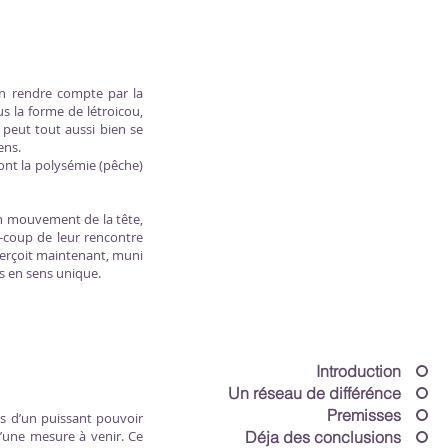
en rendre compte par la
us la forme de létroicou,
u peut tout aussi bien se
sens.
ont la polysémie (pêche)
 un mouvement de la tête,
-coup de leur rencontre
 aperçoit maintenant, muni
as en sens unique.
Introduction
Un réseau de différénce
Premisses
es d’un puissant pouvoir
d’une mesure à venir. Ce
Déja des conclusions