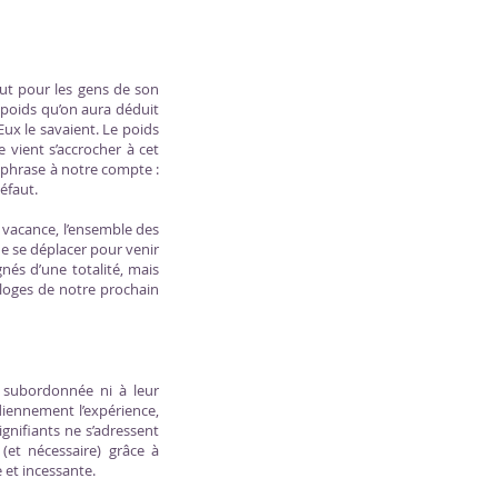
 fut pour les gens de son
e poids qu’on aura déduit
Eux le savaient. Le poids
ne vient s’accrocher à cet
 phrase à notre compte :
défaut.
e vacance, l’ensemble des
de se déplacer pour venir
nés d’une totalité, mais
s loges de notre prochain
st subordonnée ni à leur
iennement l’expérience,
ignifiants ne s’adressent
 (et nécessaire) grâce à
e et incessante.