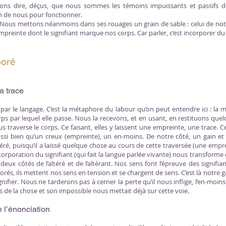
ions dire, déçus, que nous sommes les témoins impuissants et passifs 
in de nous pour fonctionner.
… Nous mettons néanmoins dans ses rouages un grain de sable : celui de notr
mpreinte dont le signifiant marque nos corps. Car parler, c’est incorporer du 
poré
la trace
ar le langage. C’est la métaphore du labour qu’on peut entendre ici : la ma
rps par lequel elle passe. Nous la recevons, et en usant, en restituons que
s traverse le corps. Ce faisant, elles y laissent une empreinte, une trace. C
ssi bien qu’un creux (empreinte), un en-moins. De notre côté, un gain et u
ltéré, puisqu’il a laissé quelque chose au cours de cette traversée (une emprei
incorporation du signifiant (qui fait la langue parlée vivante) nous transform
deux côtés de l’altéré et de l’altérant. Nos sens font l’épreuve des signifiant
orés, ils mettent nos sens en tension et se chargent de sens. C’est là notre ga
ignifier. Nous ne tarderons pas à cerner la perte qu’il nous inflige, l’en-moin
s de la chose et son impossible nous mettait déjà sur cette voie.
 l’énonciation