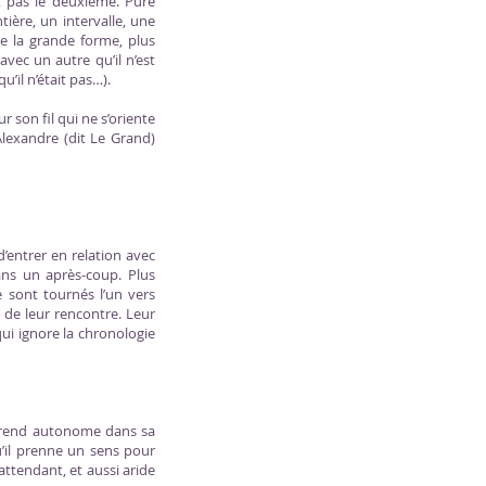
t pas le deuxième. Pure
ière, un intervalle, une
e la grande forme, plus
vec un autre qu’il n’est
u’il n’était pas…).
 son fil qui ne s’oriente
Alexandre (dit Le Grand)
d’entrer en relation avec
dans un après-coup. Plus
se sont tournés l’un vers
i de leur rencontre. Leur
ui ignore la chronologie
le rend autonome dans sa
u’il prenne un sens pour
attendant, et aussi aride