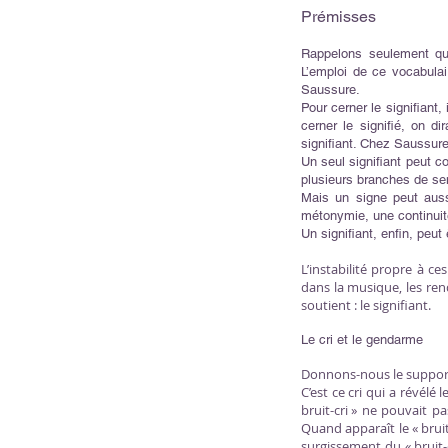
Prémisses
Rappelons seulement qu’
L’emploi de ce vocabulai
Saussure.
Pour cerner le signifiant, 
cerner le signifié, on di
signifiant. Chez Saussur
Un seul signifiant peut c
plusieurs branches de s
Mais un signe peut aussi
métonymie, une continuit
Un signifiant, enfin, peu
L’instabilité propre à 
dans la musique, les ren
soutient : le signifiant.
Le cri et le gendarme
Donnons-nous le support
C’est ce cri qui a révélé 
bruit-cri » ne pouvait 
Quand apparaît le « bruit-
surgissement du « bruit-c