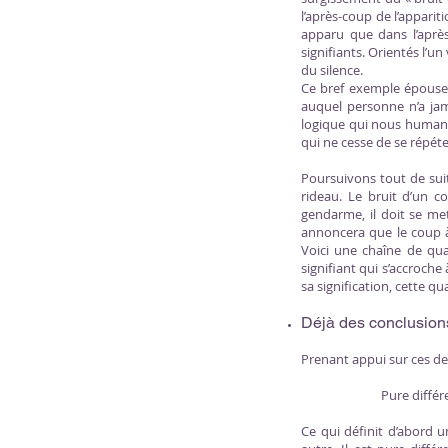
l’après-coup de l’apparit
apparu que dans l’après
signifiants. Orientés l’u
du silence.
Ce bref exemple épouse p
auquel personne n’a jam
logique qui nous humanis
qui ne cesse de se répét
Poursuivons tout de suit
rideau. Le bruit d’un 
gendarme, il doit se met
annoncera que le coup à
Voici une chaîne de qua
signifiant qui s’accroche
sa signification, cette qu
Déjà des conclusion
Prenant appui sur ces d
Pure diffé
Ce qui définit d’abord 