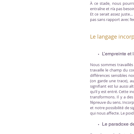
À ce stade, nous pourr
entraîne et n’a pas beso
Et ce serait assez juste
pas sans rapport avec l’e
Le langage incor
L’empreinte et 
Nous sommes travaillés p
travaille le champ du co
différences sensibles nou
(on garde une trace), au
signifiant est lui aussi a
qu’il y est entré. Cette 
transformons. Il y a des 
l’épreuve du sens. Incorp
et notre possibilité de s
qui nous affecte. Le poid
Le paradoxe de