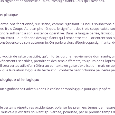
un signifiant ne s’adresse qu’à d’autres signifiants. Ceux qu’il n’est pas.
et plastique
darme ont fonctionné, sur scène, comme signifiant. Si nous souhaitons 
es Trois Coups. Au plan phonétique, le signifiant des trois coups existe so
sonore suffisant à son existence opérative. Dans la langue parlée, létroico
 cou étroit. Tout dépend des signifiants qu’il rencontre et qui orientent son 
 conséquence de son autonomie. On parlera alors d’équivoque signifiante, d
équivocité, de cette plasticité, qu’un forte, ou une neuvième de dominante,
ènements sensibles, prendront des sens différents, toujours dans l’après
. Il sera certes utile d’en référer au contexte en guise d’explication, mais on
p, que la relation logique du texte et du contexte ne fonctionne peut-être p
ologique et le logique
u’un signifiant soit advenu dans la chaîne chronologique pour qu’il y opère.
de certains répertoires occidentaux polarise les premiers temps de mesur
 musicale y est très souvent gouvernée, polarisée, par le premier temps 