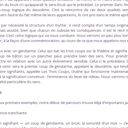
ion du bruit-cri qu’apparaît le sans-bruit qui le précédait. Le premier dans l’
-coup logique du deuxième. C’est la rencontre de ces deux qualités sens
n vers l’autre du fait même de leurs apparitions, ils ont pris dans le même apr
ar nécessité la structure d’un mythe : il rend compte d’un temps originai
ais assisté, bien que chacun en subisse les conséquences. Il est le réci
e. C’est cette logique qui va nous conduire. Nous verrons un peu plus loi
er, à la façon d’une commémoration, au cours de ce que nous appelons nos r
e avec un gendarme. Celui qui bat les trois coups sur le théâtre et signifi
coup de bâton sur un plancher peut prendre bien des sens. Pour prendr
tre en relation avec un autre évènement sensible. Celui-ci le précèdera. 
 venir sera le premier coup de gendarme, appelant le deuxième, qui tendr
tre signifiants, appelée Les Trois Coups, chaîne qui fonctionne mainte
 à la signification convenue : l’imminence du lever de rideau. Nous verrons ce
alité particulière du sens.
s
eux premiers exemples, notre début de parcours trouve déjà d’importants ja
rence tranchante
un signifiant — un coup de gendarme, un bruit, la sonorité d’un mot — c’