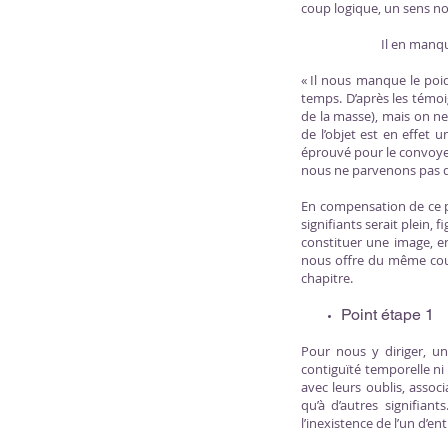
coup logique, un sens n
Il en manq
« Il nous manque le poid
temps. D’après les témoi
de la masse), mais on ne
de l’objet est en effet u
éprouvé pour le convoye
nous ne parvenons pas dir
En compensation de ce pe
signifiants serait plein,
constituer une image, e
nous offre du même coup 
chapitre.
Point étape 1
Pour nous y diriger, un
contiguïté temporelle n
avec leurs oublis, associ
qu’à d’autres signifiant
l’inexistence de l’un d’e