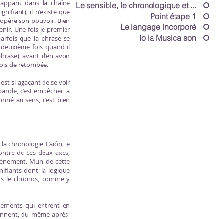
 apparu dans la chaîne
Le sensible, le chronologique et ...
ifiant), il n’existe que
Point étape 1
u’opère son pouvoir. Bien
Le langage incorporé
enir. Une fois le premier
Io la Musica son
parfois que la phrase se
a deuxième fois quand il
hrase), avant d’en avoir
rfois de retombée.
est si agaçant de se voir
parole, c’est empêcher la
nné au sens, c’est bien
a chronologie. L’aiôn, le
ncontre de ces deux axes,
’évènement. Muni de cette
nifiants dont la logique
ans le chronos, comme y
nements qui entrent en
 donnent, du même après-