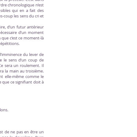
ordre chronologique n’est
ibles qui en a fait des
ès-coup les sens du cri et
re, d’un futur antérieur
t nécessaire d’un moment
n que c’est ce moment-là
épétitions.
e l’imminence du lever de
e le sens d’un coup de
Ce sera un roulement. Il
a la main au troisième.
nant elle-même comme le
 que ce signifiant doit à
lons.
est de ne pas en être un