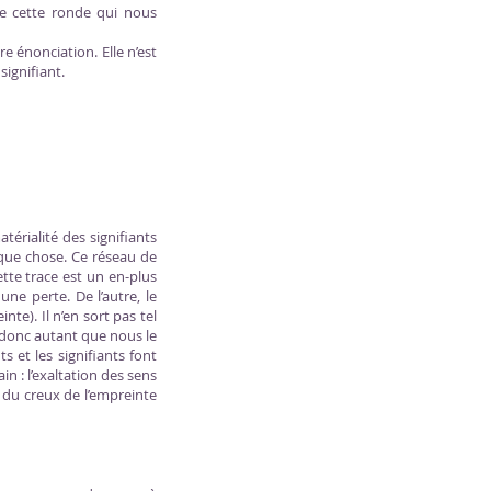
de cette ronde qui nous
e énonciation. Elle n’est
signifiant.
térialité des signifiants
lque chose. Ce réseau de
ette trace est un en-plus
ne perte. De l’autre, le
nte). Il n’en sort pas tel
e donc autant que nous le
s et les signifiants font
in : l’exaltation des sens
s du creux de l’empreinte