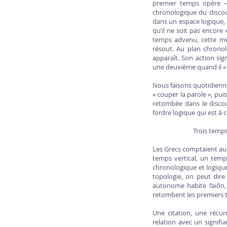
premier temps opère — 
chronologique du discour
dans un espace logique, c
qu’il ne soit pas encore
temps advenu, cette même
résout. Au plan chronolo
apparaît. Son action sig
une deuxième quand il « 
Nous faisons quotidiennem
« couper la parole », pui
retombée dans le discou
l’ordre logique qui est à
Trois temp
Les Grecs comptaient au t
temps vertical, un temps
chronologique et logique,
topologie, on peut dire 
autonome habite l’aiôn,
retombent les premiers
Une citation, une récu
relation avec un signif