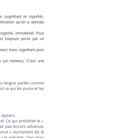
signifiant et signifié).
nification qu’en a donnée
 signifié, immatériel. Pour
est toujours porté par un
eul tronc signifiant pour
n (un bateau). C’est une
s la langue parlée comme
d ce qui les porte et les
s apparu.
tel. Ce qui précédait le «
tait pas encore advenue.
bruit ». Autrement dit, le
i l’a précédé. C’est dans