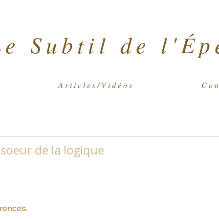
Le Subtil de l'Ép
A r t i c l e s / V i d é o s
C o n 
 soeur de la logique
érences.