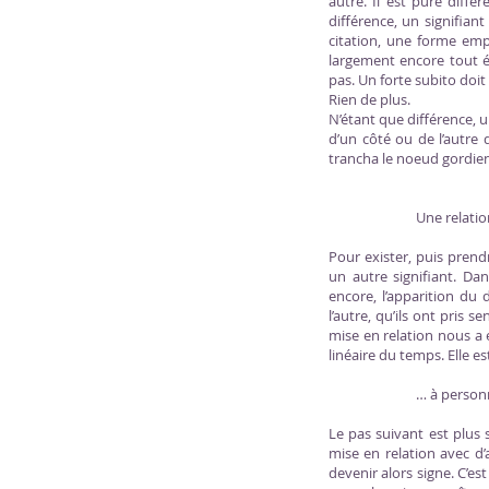
autre. Il est pure diff
différence, un signifian
citation, une forme emp
largement encore tout év
pas. Un forte subito doit 
Rien de plus.
N’étant que différence, u
d’un côté ou de l’autre 
trancha le noeud gordien.
Une relatio
Pour exister, puis prendr
un autre signifiant. Da
encore, l’apparition du 
l’autre, qu’ils ont pris
mise en relation nous a 
linéaire du temps. Elle 
… à person
Le pas suivant est plus
mise en relation avec d’
devenir alors signe. C’es