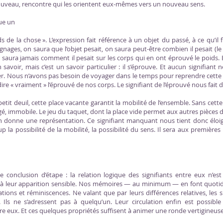
ouveau, rencontre qui les orientent eux-mêmes vers un nouveau sens.
ue un
s de la chose ». L’expression fait référence à un objet du passé, à ce qu’il
gnages, on saura que l’objet pesait, on saura peut-être combien il pesait (l
 saura jamais comment il pesait sur les corps qui en ont éprouvé le poids. 
n savoir, mais c’est un savoir particulier : il s’éprouve. Et aucun signifiant 
r. Nous n’avons pas besoin de voyager dans le temps pour reprendre cette
e « vraiment » l’éprouvé de nos corps. Le signifiant de l’éprouvé nous fait 
tit deuil, cette place vacante garantit la mobilité de l’ensemble. Sans cett
 figé, immobile. Le jeu du taquet, dont la place vide permet aux autres pièces 
n donne une représentation. Ce signifiant manquant nous tient donc éloig
la possibilité de la mobilité, la possibilité du sens. Il sera aux première
e conclusion d’étape : la relation logique des signifiants entre eux n’e
i à leur apparition sensible. Nos mémoires — au minimum — en font quotid
ations et réminiscences. Ne valant que par leurs différences relatives, les s
s. Ils ne s’adressent pas à quelqu’un. Leur circulation enfin est possible
ntre eux. Et ces quelques propriétés suffisent à animer une ronde vertigineus