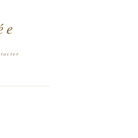
ée
t a c t e r