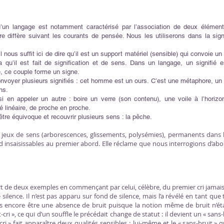
un langage est notamment caractérisé par l’association de deux éléments (
re diffère suivant les courants de pensée. Nous les utiliserons dans la sig
il nous suffit ici de dire qu’il est un support matériel (sensible) qui convoie un
ra qu’il est fait de signification et de sens. Dans un langage, un signifié 
e, ce couple forme un signe.
onvoyer plusieurs signifiés : cet homme est un ours. C’est une métaphore, un s
ens.
 en appeler un autre : boire un verre (son contenu), une voile à l’horizo
é linéaire, de proche en proche.
t être équivoque et recouvrir plusieurs sens : la pêche.
ces jeux de sens (arborescences, glissements, polysémies), permanents dan
d insaisissables au premier abord. Elle réclame que nous interrogions d’abor
 de deux exemples en commençant par celui, célèbre, du premier cri jamai
le silence. Il n’est pas apparu sur fond de silence, mais l’a révélé en tant que 
pas encore être une absence de bruit puisque la notion même de bruit n’é
cri », ce qui d’un souffle le précédait change de statut : il devient un « sans-
ri » fait apparaître deux qualités sensibles : lui-même et le « sans-bruit » qu